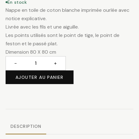
En stock
Nappe en toile de coton blanche imprimée ourlée avec
notice explicative.
Livrée avec les fils et une aiguille.
Les points utilisés sont le point de tige, le point de
feston et le passé plat.
Dimension 80 X 80 cm
−
+
quantité
de
AJOUTER AU PANIER
Nappe
iris
DESCRIPTION