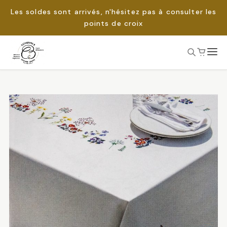
Les soldes sont arrivés, n'hésitez pas à consulter les
points de croix
Passer
au
Rechercher :
contenu