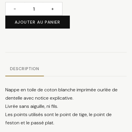
−
+
quantité
de
AJOUTER AU PANIER
Nappe
herbier
DESCRIPTION
Nappe en toile de coton blanche imprimée ourlée de
dentelle avec notice explicative.
Livrée sans aiguille, ni fils.
Les points utilisés sont le point de tige, le point de
feston et le passé plat.