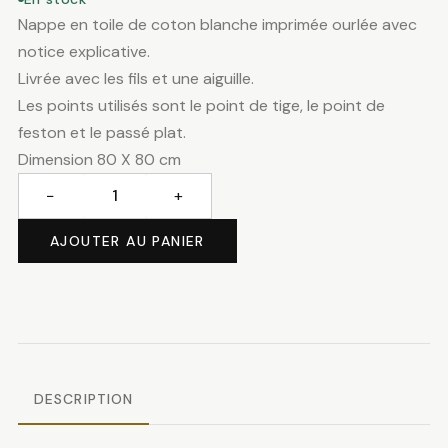
Nappe en toile de coton blanche imprimée ourlée avec
notice explicative.
Livrée avec les fils et une aiguille.
Les points utilisés sont le point de tige, le point de
feston et le passé plat.
Dimension 80 X 80 cm
−
+
quantité
de
AJOUTER AU PANIER
Nappe
fleurs
des
champs
DESCRIPTION