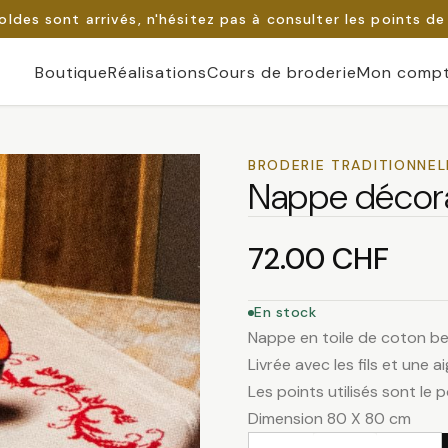
oldes sont arrivés, n'hésitez pas à consulter les points de
Boutique
Réalisations
Cours de broderie
Mon comp
BRODERIE TRADITIONNEL
Nappe décora
72.00
CHF
En stock
Nappe en toile de coton bei
Livrée avec les fils et une aig
Les points utilisés sont le p
Dimension 80 X 80 cm