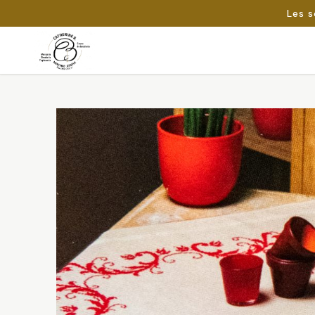
Les s
Passer
au
Rechercher :
contenu