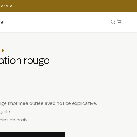
 croix
te
LE
tion rouge
ge imprimée ourlée avec notice explicative.
uille.
oint de croix.