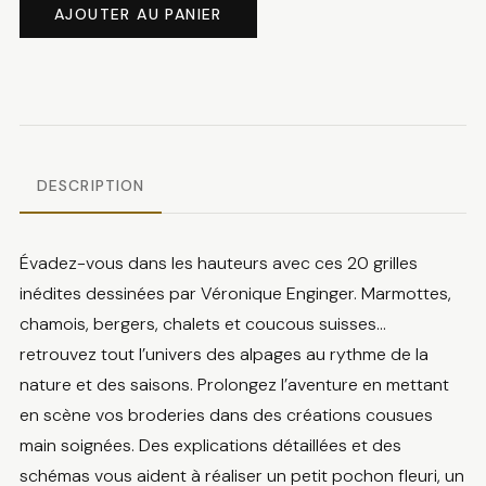
de
AJOUTER AU PANIER
Montagne
au
fil
des
saisons
DESCRIPTION
Évadez-vous dans les hauteurs avec ces 20 grilles
inédites dessinées par Véronique Enginger. Marmottes,
chamois, bergers, chalets et coucous suisses…
retrouvez tout l’univers des alpages au rythme de la
nature et des saisons. Prolongez l’aventure en mettant
en scène vos broderies dans des créations cousues
main soignées. Des explications détaillées et des
schémas vous aident à réaliser un petit pochon fleuri, un