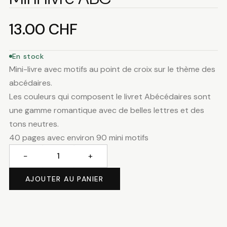
13.00
CHF
En stock
Mini-livre avec motifs au point de croix sur le thème des
abcédaires.
Les couleurs qui composent le livret Abécédaires sont
une gamme romantique avec de belles lettres et des
tons neutres.
40 pages avec environ 90 mini motifs
−
+
quantité
de
AJOUTER AU PANIER
Mini
livre
ABC