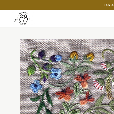
Les s
Passer
au
Rechercher :
contenu