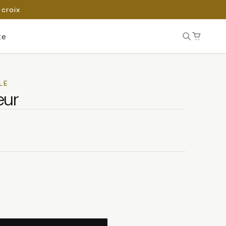
 croix
te
LE
eur