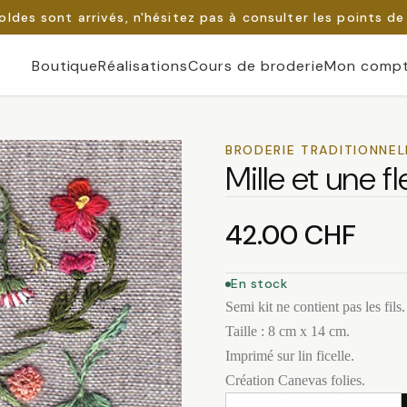
oldes sont arrivés, n'hésitez pas à consulter les points de
Boutique
Réalisations
Cours de broderie
Mon comp
BRODERIE TRADITIONNEL
Mille et une fl
42.00
CHF
En stock
Semi kit ne contient pas les fils.
Taille : 8 cm x 14 cm.
Imprimé sur lin ficelle.
Création Canevas folies.