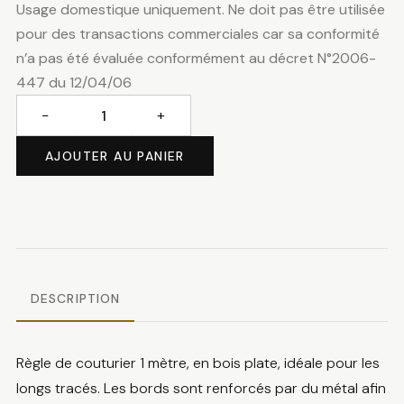
Usage domestique uniquement. Ne doit pas être utilisée
pour des transactions commerciales car sa conformité
n’a pas été évaluée conformément au décret N°2006-
447 du 12/04/06
−
+
quantité
de
AJOUTER AU PANIER
Mètre
en
bois
DESCRIPTION
Règle de couturier 1 mètre, en bois plate, idéale pour les
longs tracés. Les bords sont renforcés par du métal afin