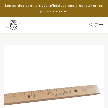
Les soldes sont arrivés, n'hésitez pas à consulter les
points de croix
Passer
au
Rechercher :
contenu