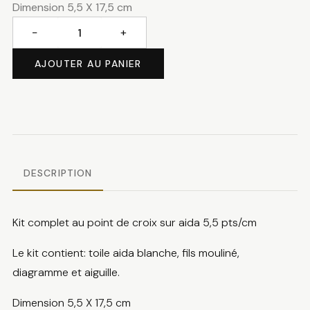
Dimension 5,5 X 17,5 cm
−
+
quantité
de
AJOUTER AU PANIER
Marque
page
vague
DESCRIPTION
Kit complet au point de croix sur aida 5,5 pts/cm
Le kit contient: toile aida blanche, fils mouliné,
diagramme et aiguille.
Dimension 5,5 X 17,5 cm