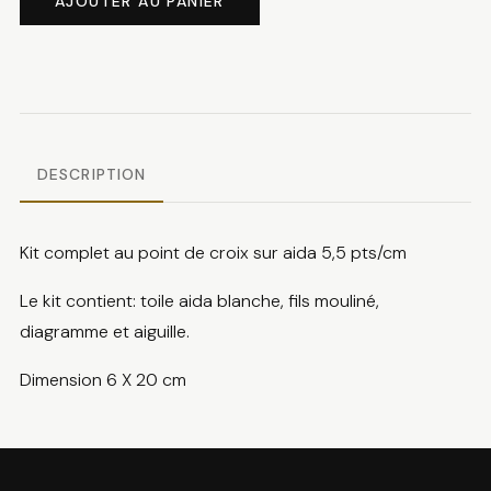
AJOUTER AU PANIER
Marque
page
tour
littéraire
DESCRIPTION
Kit complet au point de croix sur aida 5,5 pts/cm
Le kit contient: toile aida blanche, fils mouliné,
diagramme et aiguille.
Dimension 6 X 20 cm