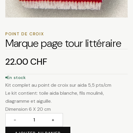
POINT DE CROIX
Marque page tour littéraire
22.00
CHF
En stock
Kit complet au point de croix sur aida 5,5 pts/cm
Le kit contient: toile aida blanche, fils mouliné,
diagramme et aiguille.
Dimension 6 X 20 cm
−
+
quantité
de