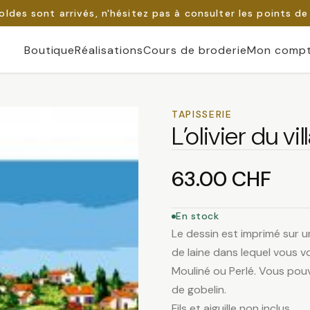
oldes sont arrivés, n'hésitez pas à consulter les points de
Boutique
Réalisations
Cours de broderie
Mon comp
TAPISSERIE
L’olivier du vil
63.00
CHF
En stock
Le dessin est imprimé sur u
de laine dans lequel vous vo
Mouliné ou Perlé. Vous pouv
de gobelin.
Fils et aiguille non inclus.