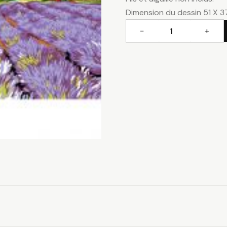
Dimension du dessin 51 X 
−
+
quantité
de
L'olivier
du
village