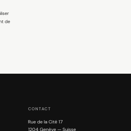
liser
nt de
CONTACT
Rue de la Cité 17
1204 Genève — Suisse