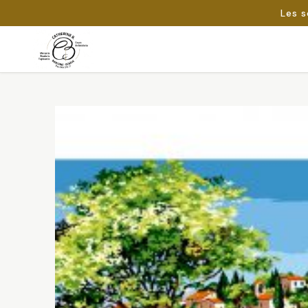
Les s
Passer
au
Rechercher :
contenu