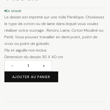
En stock
Le dessin est imprimé sur une toile Pénélope. Choisissez
le type de coton ou de laine dans lequel vous voulez
réaliser votre ouvrage : Retors, Laine, Coton Mouliné ou
Perlé. Vous pouvez travailler en demi point, point de
croix ou point de gobelin.
Fils et aiguille non inclus.
Dimension du dessin 30 X 40 cm
−
+
quantité
de
AJOUTER AU PANIER
Les
dessins
du
tigre