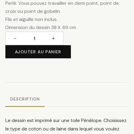
Perlé. Vous pouvez travailler en demi point, point de
croix ou point de gobelin.
Fils et aiguille non inclus.
Dimension du dessin 38 X 49 cm
−
+
quantité
de
AJOUTER AU PANIER
Les
coquelicots
DESCRIPTION
Le dessin est imprimé sur une toile Pénélope. Choisissez
le type de coton ou de laine dans lequel vous voulez