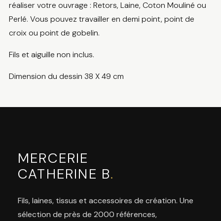
réaliser votre ouvrage : Retors, Laine, Coton Mouliné ou
Perlé. Vous pouvez travailler en demi point, point de
croix ou point de gobelin.
Fils et aiguille non inclus.
Dimension du dessin 38 X 49 cm
MERCERIE
CATHERINE B
.
Fils, laines, tissus et accessoires de création. Une
sélection de près de 2000 références,