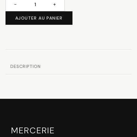
−
+
quantité
de
AJOUTER AU PANIER
Les
cimes
DESCRIPTION
MERCERIE