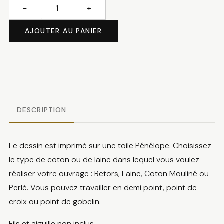
−
+
quantité
de
AJOUTER AU PANIER
L'enclos
du
chalet
DESCRIPTION
Le dessin est imprimé sur une toile Pénélope. Choisissez
le type de coton ou de laine dans lequel vous voulez
réaliser votre ouvrage : Retors, Laine, Coton Mouliné ou
Perlé. Vous pouvez travailler en demi point, point de
croix ou point de gobelin.
Fils et aiguille non inclus.