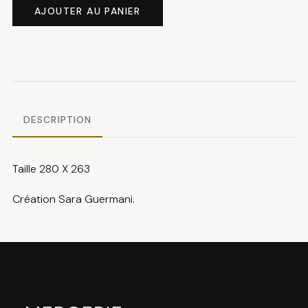
de
AJOUTER AU PANIER
Le
printemps
DESCRIPTION
Taille 280 X 263
Création Sara Guermani.