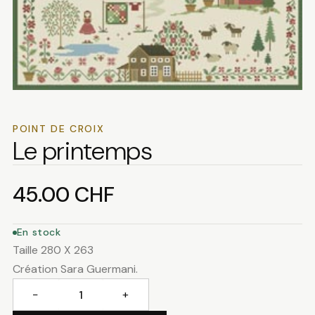
POINT DE CROIX
Le printemps
45.00
CHF
En stock
Taille 280 X 263
Création Sara Guermani.
−
+
quantité