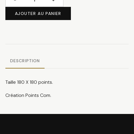
quantité
de
AJOUTER AU PANIER
Le
père
noël
DESCRIPTION
Taille 180 X 180 points.
Création Points Com.