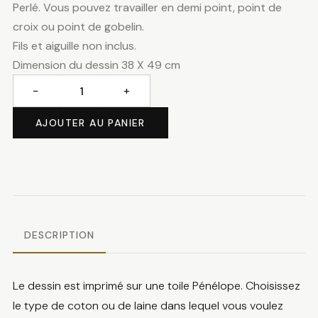
Perlé. Vous pouvez travailler en demi point, point de
croix ou point de gobelin.
Fils et aiguille non inclus.
Dimension du dessin 38 X 49 cm
−
+
quantité
de
AJOUTER AU PANIER
Le
kiosque
DESCRIPTION
Le dessin est imprimé sur une toile Pénélope. Choisissez
le type de coton ou de laine dans lequel vous voulez