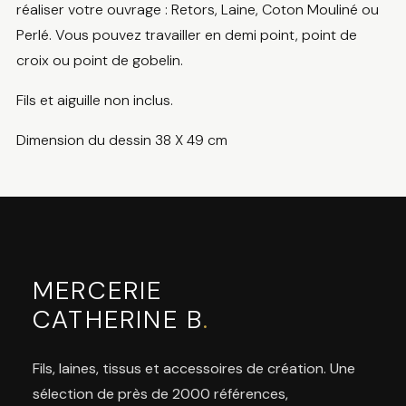
réaliser votre ouvrage : Retors, Laine, Coton Mouliné ou
Perlé. Vous pouvez travailler en demi point, point de
croix ou point de gobelin.
Fils et aiguille non inclus.
Dimension du dessin 38 X 49 cm
MERCERIE
CATHERINE B
.
Fils, laines, tissus et accessoires de création. Une
sélection de près de 2000 références,