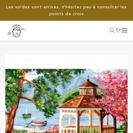
Les soldes sont arrivés, n'hésitez pas à consulter les
points de croix
Passer
au
Rechercher :
contenu