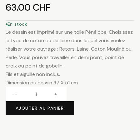
63.00
CHF
En stock
Le dessin est imprimé sur une toile Pénélope. Choisissez
le type de coton ou de laine dans lequel vous voulez
réaliser votre ouvrage : Retors, Laine, Coton Mouliné ou
Perlé. Vous pouvez travailler en demi point, point de
croix ou point de gobelin.
Fils et aiguille non inclus.
Dimension du dessin 37 X 51 cm
−
+
quantité
de
AJOUTER AU PANIER
Le
baiser
de