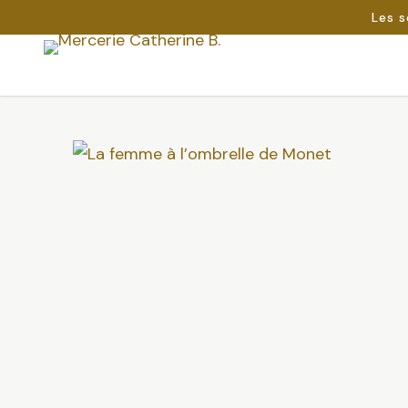
Les s
Passer
au
Rechercher :
contenu