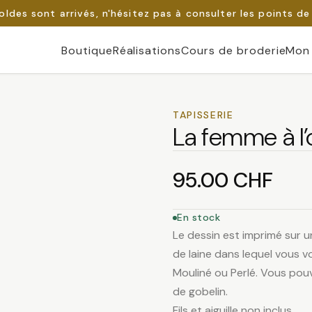
oldes sont arrivés, n'hésitez pas à consulter les points de
Boutique
Réalisations
Cours de broderie
Mon
TAPISSERIE
La femme à l
95.00
CHF
En stock
Le dessin est imprimé sur u
de laine dans lequel vous vo
Mouliné ou Perlé. Vous pouv
de gobelin.
Fils et aiguille non inclus.