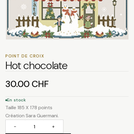
POINT DE CROIX
Hot chocolate
30.00
CHF
En stock
Taille 185 X 178 points
Création Sara Guermani.
−
+
quantité