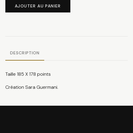
de
AJOUTER AU PANIER
Hot
chocolate
DESCRIPTION
Taille 185 X 178 points
Création Sara Guermani.