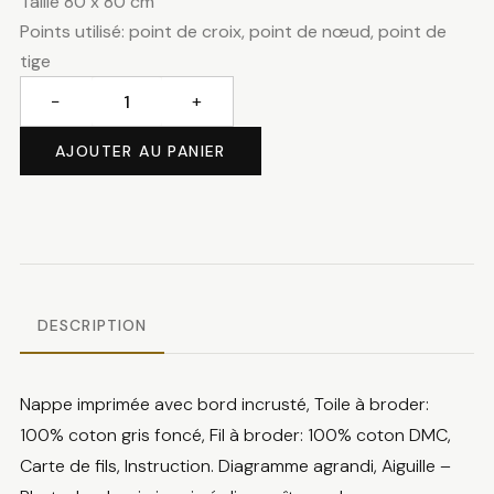
Taille 80 x 80 cm
Points utilisé: point de croix, point de nœud, point de
tige
−
+
quantité
de
AJOUTER AU PANIER
Hérisson
avec
fougères
DESCRIPTION
Nappe imprimée avec bord incrusté, Toile à broder:
100% coton gris foncé, Fil à broder: 100% coton DMC,
Carte de fils, Instruction. Diagramme agrandi, Aiguille –