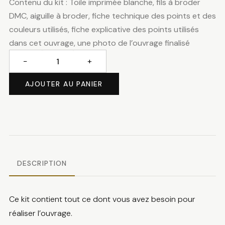
Contenu du kit : Toile imprimée blanche, fils à broder
DMC, aiguille à broder, fiche technique des points et des
couleurs utilisés, fiche explicative des points utilisés
dans cet ouvrage, une photo de l’ouvrage finalisé
−
+
quantité
de
AJOUTER AU PANIER
Guirlande
de
Noël
DESCRIPTION
Ce kit contient tout ce dont vous avez besoin pour
réaliser l’ouvrage.