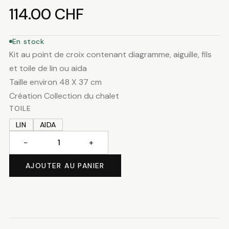
114.00
CHF
En stock
Kit au point de croix contenant diagramme, aiguille, fils
et toile de lin ou aida
Taille environ 48 X 37 cm
Création Collection du chalet
TOILE
LIN
AIDA
−
+
quantité
de
AJOUTER AU PANIER
Grande
poya