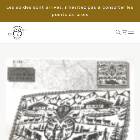
Les soldes sont arrivés, n'hésitez pas à consulter les
points de croix
Passer
au
Rechercher :
contenu