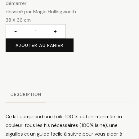
démarrer
dessiné par Magie Hollingworth
38 X 36 cm
−
+
quantité
de
AJOUTER AU PANIER
Frida
DESCRIPTION
Ce kit comprend une toile 100 % coton imprimée en
couleur, tous les fils nécessaires (100% laine), une
aiguilles et un guide facile à suivre pour vous aider à