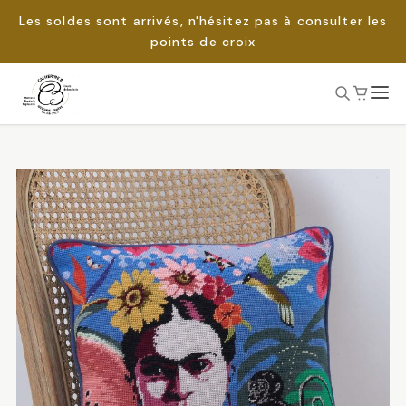
Les soldes sont arrivés, n'hésitez pas à consulter les
points de croix
Passer
au
Rechercher :
contenu