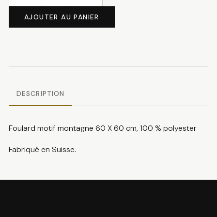
quantité
de
AJOUTER AU PANIER
Foulard
montagne
DESCRIPTION
Foulard motif montagne 60 X 60 cm, 100 % polyester
Fabriqué en Suisse.