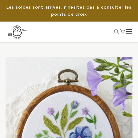
Les soldes sont arrivés, n'hésitez pas à consulter les
points de croix
Passer
au
Rechercher :
contenu