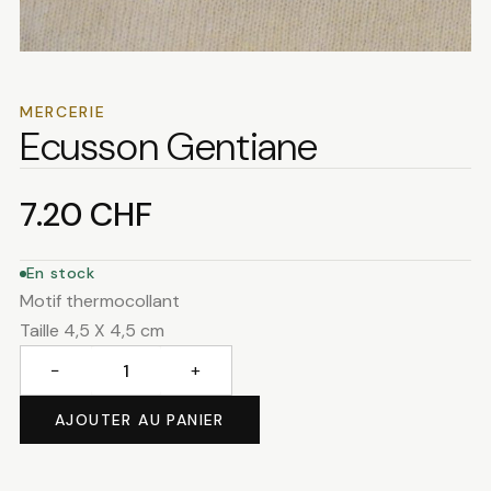
MERCERIE
Ecusson Gentiane
7.20
CHF
En stock
Motif thermocollant
Taille 4,5 X 4,5 cm
−
+
quantité
de
AJOUTER AU PANIER
Ecusson
Gentiane