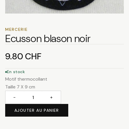
MERCERIE
Ecusson blason noir
9.80
CHF
En stock
Motif thermocollant
Taille 7 X 9 cm
−
+
quantité
de
AJOUTER AU PANIER
Ecusson
blason