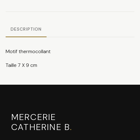
noir
DESCRIPTION
Motif thermocollant
Taille 7 X 9 cm
MERCERIE
CATHERINE B
.