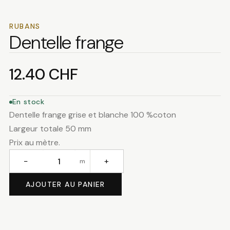
RUBANS
Dentelle frange
12.40
CHF
En stock
Dentelle frange grise et blanche 100 %coton
Largeur totale 50 mm
Prix au mètre.
−
+
m
quantité
de
AJOUTER AU PANIER
Dentelle
frange