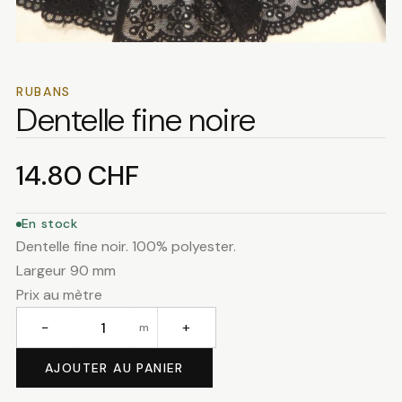
RUBANS
Dentelle fine noire
14.80
CHF
En stock
Dentelle fine noir. 100% polyester.
Largeur 90 mm
Prix au mètre
−
+
m
quantité
de
AJOUTER AU PANIER
Dentelle