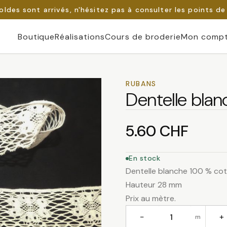
oldes sont arrivés, n'hésitez pas à consulter les points de
Boutique
Réalisations
Cours de broderie
Mon comp
RUBANS
Dentelle bla
5.60
CHF
En stock
Dentelle blanche 100 % co
Hauteur 28 mm
Prix au mètre.
−
+
m
quantité