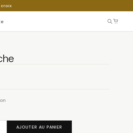
 croix
te
nche
ton
AJOUTER AU PANIER