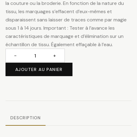
la couture ou la broderie. En fonction de la nature du
tissu, les marquages s’effacent d’eux-mêmes et
disparaissent sans laisser de traces comme par magie
sous 1 à 14 jours. Important : Tester à l’avance les
caractéristiques de marquage et d’élimination sur un
échantillon de tissu. Également effaçable à l’eau.
−
+
quantité
de
AJOUTER AU PANIER
Crayon
auto-
disparaissant
DESCRIPTION