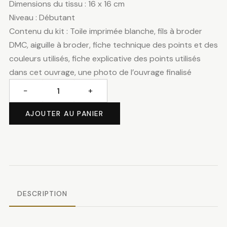
Dimensions du tissu : 16 x 16 cm
Niveau : Débutant
Contenu du kit : Toile imprimée blanche, fils à broder
DMC, aiguille à broder, fiche technique des points et des
couleurs utilisés, fiche explicative des points utilisés
dans cet ouvrage, une photo de l’ouvrage finalisé
−
+
quantité
de
AJOUTER AU PANIER
Couronne
d'hiver
DESCRIPTION