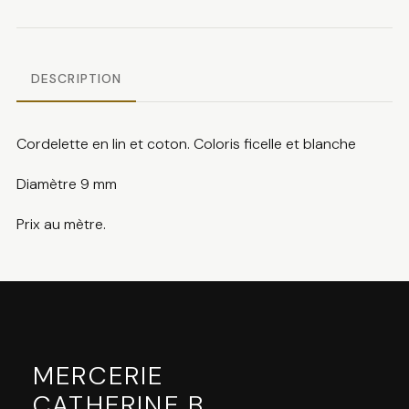
et
coton
DESCRIPTION
Cordelette en lin et coton. Coloris ficelle et blanche
Diamètre 9 mm
Prix au mètre.
MERCERIE
CATHERINE B
.