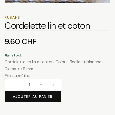
RUBANS
Cordelette lin et coton
9.60
CHF
En stock
Cordelette en lin et coton. Coloris ficelle et blanche
Diamètre 9 mm
Prix au mètre.
−
+
m
quantité
de
AJOUTER AU PANIER
Cordelette
lin