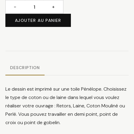
−
+
quantité
de
AJOUTER AU PANIER
Color
cats
DESCRIPTION
Le dessin est imprimé sur une toile Pénélope. Choisissez
le type de coton ou de laine dans lequel vous voulez
réaliser votre ouvrage : Retors, Laine, Coton Mouliné ou
Perlé. Vous pouvez travailler en demi point, point de
croix ou point de gobelin.