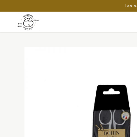
Les s
Passer
au
Rechercher :
contenu