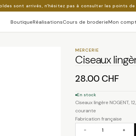
oldes sont arrivés, n'hésitez pas à consulter les points de
Boutique
Réalisations
Cours de broderie
Mon comp
MERCERIE
Ciseaux lingè
28.00
CHF
En stock
Ciseaux lingère NOGENT, 12,
courante
Fabrication française
−
+
quantité