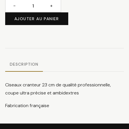
−
+
quantité
de
AJOUTER AU PANIER
Ciseaux
cranteur
DESCRIPTION
Ciseaux cranteur 23 cm de qualité professionnelle,
coupe ultra précise et ambidextres
Fabrication française