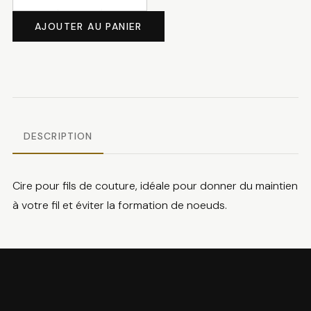
quantité
de
AJOUTER AU PANIER
Cire
pour
fils
DESCRIPTION
Cire pour fils de couture, idéale pour donner du maintien
à votre fil et éviter la formation de noeuds.