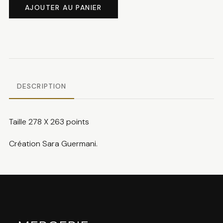
de
AJOUTER AU PANIER
Christmas
last
minute
DESCRIPTION
Taille 278 X 263 points
Création Sara Guermani.