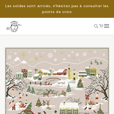
Les soldes sont arrivés, n'hésitez pas à consulter les
points de croix
Passer
au
Rechercher :
contenu