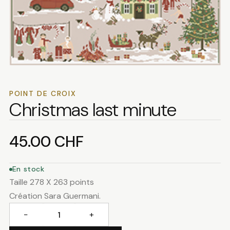
POINT DE CROIX
Christmas last minute
45.00
CHF
En stock
Taille 278 X 263 points
Création Sara Guermani.
−
+
quantité