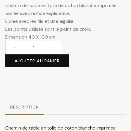
Chemin de table en toile de coton blanche imprimée
ourlée avec notice explicative.
Livrée avec les fils et une aiguille.
Les points utilisés sont le point de croix.
Dimension 40 X 100 cm
−
+
quantité
de
AJOUTER AU PANIER
Chemin
de
table
papillons
bleus
DESCRIPTION
Chemin de table en toile de coton blanche imprimée