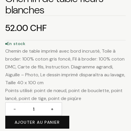
blanches
52.00
CHF
En stock
Chemin de table imprimé avec bord incrusté, Toile à
broder: 100% coton gris foncé, Fil à broder: 100% coton
DMC, Carte de fils, Instruction. Diagramme agrandi,
Aiguille – Photo, Le dessin imprimé disparaîtra au lavage,
Taille 40 x 100 cm
Points utilisé: point de nœud, point de bouclette, point
lancé, point de tige, point de piqûre
−
+
quantité
de
AJOUTER AU PANIER
Chemin