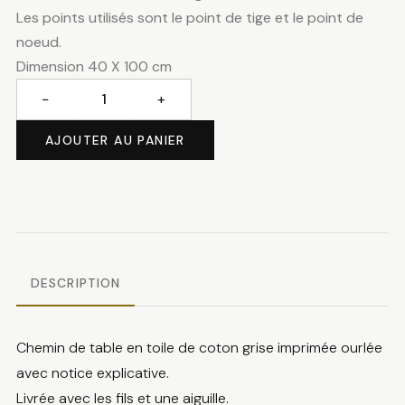
Les points utilisés sont le point de tige et le point de
noeud.
Dimension 40 X 100 cm
−
+
quantité
de
AJOUTER AU PANIER
Chemin
de
table
fleurs
blanches
DESCRIPTION
Chemin de table en toile de coton grise imprimée ourlée
avec notice explicative.
Livrée avec les fils et une aiguille.