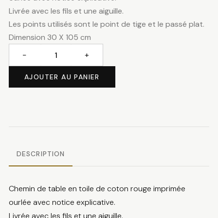
Livrée avec les fils et une aiguille.
Les points utilisés sont le point de tige et le passé plat.
Dimension 30 X 105 cm
−
+
quantité
de
AJOUTER AU PANIER
Chemin
de
table
étoiles
blanches
DESCRIPTION
Chemin de table en toile de coton rouge imprimée
ourlée avec notice explicative.
Livrée avec les fils et une aiguille.