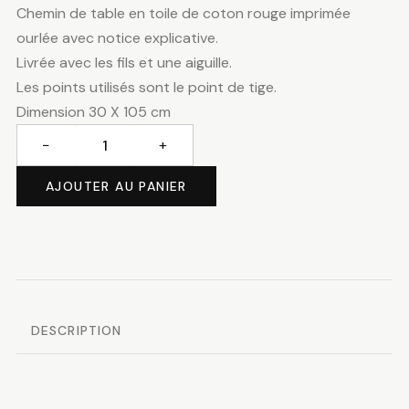
Chemin de table en toile de coton rouge imprimée
ourlée avec notice explicative.
Livrée avec les fils et une aiguille.
Les points utilisés sont le point de tige.
Dimension 30 X 105 cm
−
+
quantité
de
AJOUTER AU PANIER
Chemin
de
table
cerfs
rouges
DESCRIPTION