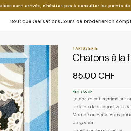
oldes sont arrivés, n'hésitez pas à consulter les points de
Boutique
Réalisations
Cours de broderie
Mon comp
TAPISSERIE
Chatons à la 
85.00
CHF
En stock
Le dessin est imprimé sur u
de laine dans lequel vous vo
Mouliné ou Perlé. Vous pouv
de gobelin.
Fils et aiguille non inclus.