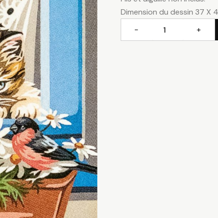
Dimension du dessin 37 X 
−
+
quantité
de
Chatons
à
la
fenêtre