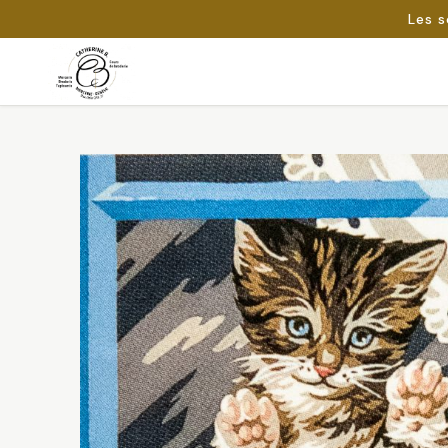
Les s
Passer
au
Rechercher :
contenu