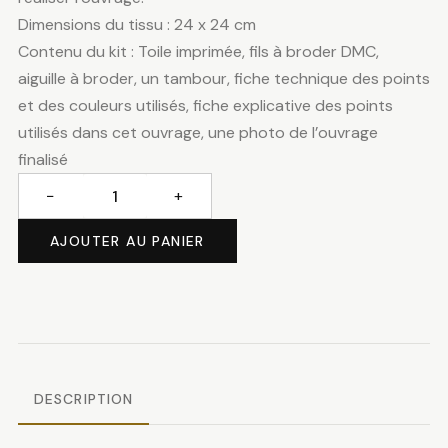
Dimensions du tissu : 24 x 24 cm
Contenu du kit : Toile imprimée, fils à broder DMC,
aiguille à broder, un tambour, fiche technique des points
et des couleurs utilisés, fiche explicative des points
utilisés dans cet ouvrage, une photo de l’ouvrage
finalisé
−
+
quantité
de
AJOUTER AU PANIER
Chambre
intime
DESCRIPTION