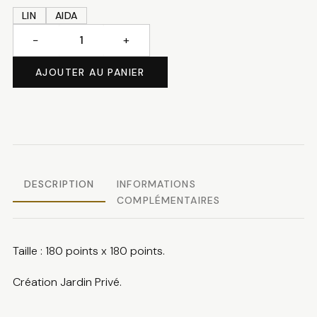
LIN
AIDA
−
+
quantité
de
AJOUTER AU PANIER
Cat
lovers
DESCRIPTION
INFORMATIONS
COMPLÉMENTAIRES
Taille : 180 points x 180 points.
Création Jardin Privé.