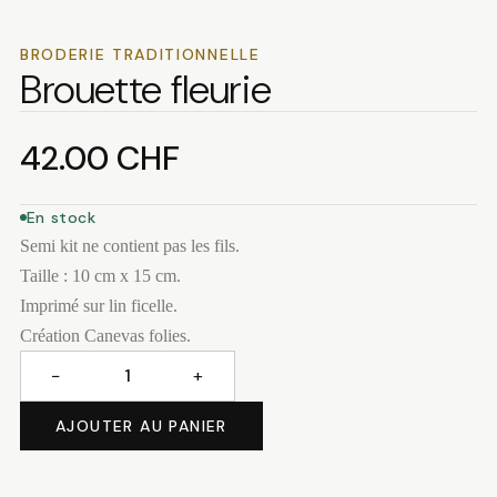
BRODERIE TRADITIONNELLE
Brouette fleurie
42.00
CHF
En stock
Semi kit ne contient pas les fils.
Taille : 10 cm x 15 cm.
Imprimé sur lin ficelle.
Création Canevas folies.
−
+
quantité
de
AJOUTER AU PANIER
Brouette
fleurie