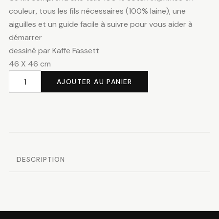
couleur, tous les fils nécessaires (100% laine), une
aiguilles et un guide facile à suivre pour vous aider à
démarrer
dessiné par Kaffe Fassett
46 X 46 cm
AJOUTER AU PANIER
quantité
de
Baltimore
Urn
DESCRIPTION