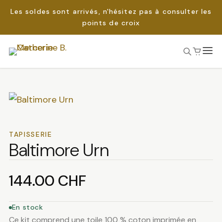
Les soldes sont arrivés, n'hésitez pas à consulter les
points de croix
Passer
au
Rechercher :
contenu
TAPISSERIE
Baltimore Urn
144.00
CHF
En stock
Ce kit comprend une toile 100 % coton imprimée en